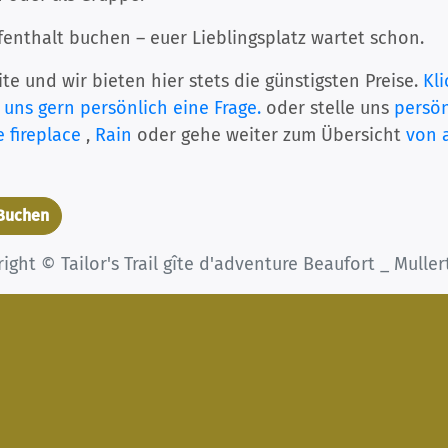
fenthalt buchen – euer Lieblingsplatz wartet schon.
te und wir bieten hier stets die günstigsten Preise.
Kli
 uns gern persönlich eine Frage.
oder stelle uns
persön
 fireplace
,
Rain
oder gehe weiter zum Übersicht
von a
 Buchen
ight © Tailor's Trail gîte d'adventure Beaufort _ Muller