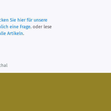
cken Sie hier für unsere
lich eine Frage
. oder lese
lle Artikeln
.
thal