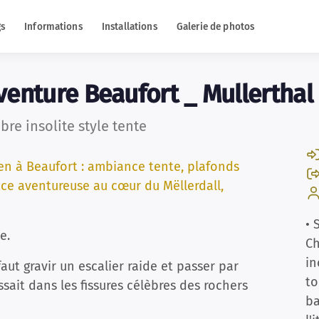
gs
Informations
Installations
Galerie de photos
adventure Beaufort _ Mullerthal
re insolite style tente
n à Beaufort : ambiance tente, plafonds
ce aventureuse au cœur du Mëllerdall,
• 
e.
Ch
in
faut gravir un escalier raide et passer par
to
ssait dans les fissures célèbres des rochers
ba