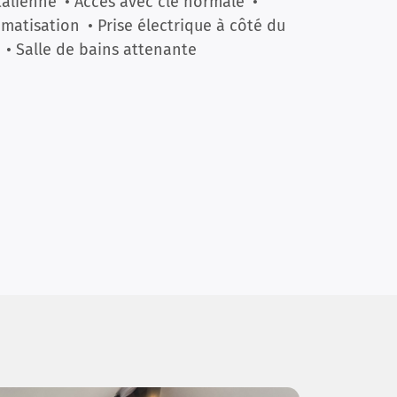
italienne
• Accès avec clé normale
•
imatisation
• Prise électrique à côté du
• Salle de bains attenante