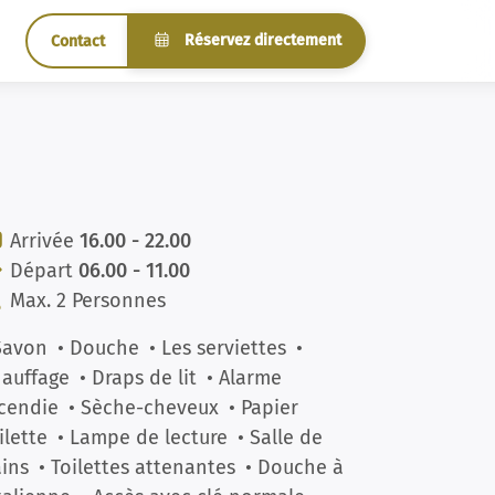
Réservez directement
Contact
Arrivée
16.00 - 22.00
Départ
06.00 - 11.00
Max. 2 Personnes
Savon
• Douche
• Les serviettes
•
auffage
• Draps de lit
• Alarme
cendie
• Sèche-cheveux
• Papier
ilette
• Lampe de lecture
• Salle de
ins
• Toilettes attenantes
• Douche à