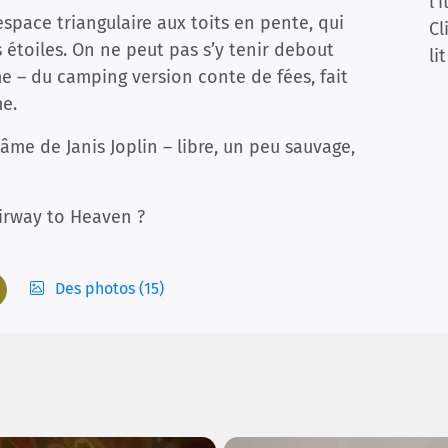
l'
espace triangulaire aux toits en pente, qui
Cl
 étoiles. On ne peut pas s’y tenir debout
lit
me – du camping version conte de fées, fait
me.
’âme de Janis Joplin – libre, un peu sauvage,
tairway to Heaven ?
Des photos (15)